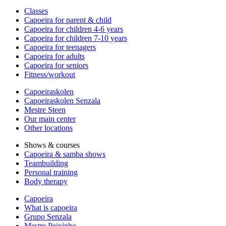
Classes
Capoeira for parent & child
Capoeira for children 4-6 years
Capoeira for children 7-10 years
Capoeira for teenagers
Capoeira for adults
Capoeira for seniors
Fitness/workout
Capoeiraskolen
Capoeiraskolen Senzala
Mestre Steen
Our main center
Other locations
Shows & courses
Capoeira & samba shows
Teambuilding
Personal training
Body therapy
Capoeira
What is capoeira
Grupo Senzala
Mestre Peixinho