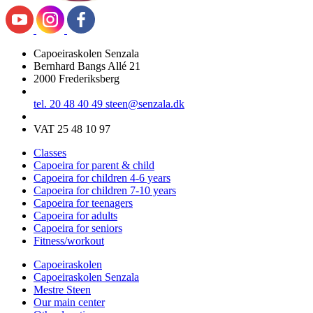
Capoeiraskolen Senzala
Bernhard Bangs Allé 21
2000 Frederiksberg
tel. 20 48 40 49
steen@senzala.dk
VAT 25 48 10 97
Classes
Capoeira for parent & child
Capoeira for children 4-6 years
Capoeira for children 7-10 years
Capoeira for teenagers
Capoeira for adults
Capoeira for seniors
Fitness/workout
Capoeiraskolen
Capoeiraskolen Senzala
Mestre Steen
Our main center