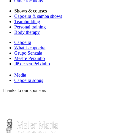
Other locations
Shows & courses
Capoeira & samba shows
Teambuilding
Personal training
Body therapy
Capoeira
What is capoeira
Grupo Senzala
Mestre Peixinho
Ilê de seu Peixinho
Media
Capoeira songs
Thanks to our sponsors