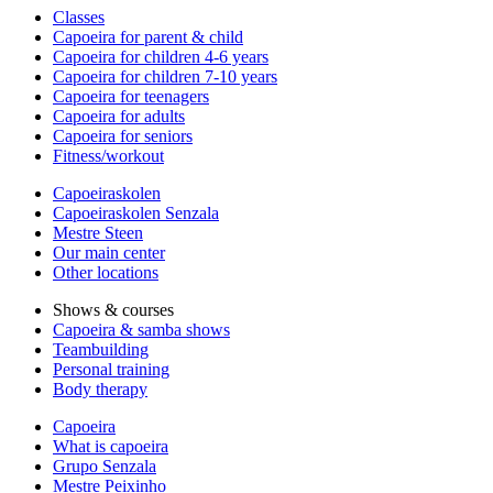
Classes
Capoeira for parent & child
Capoeira for children 4-6 years
Capoeira for children 7-10 years
Capoeira for teenagers
Capoeira for adults
Capoeira for seniors
Fitness/workout
Capoeiraskolen
Capoeiraskolen Senzala
Mestre Steen
Our main center
Other locations
Shows & courses
Capoeira & samba shows
Teambuilding
Personal training
Body therapy
Capoeira
What is capoeira
Grupo Senzala
Mestre Peixinho