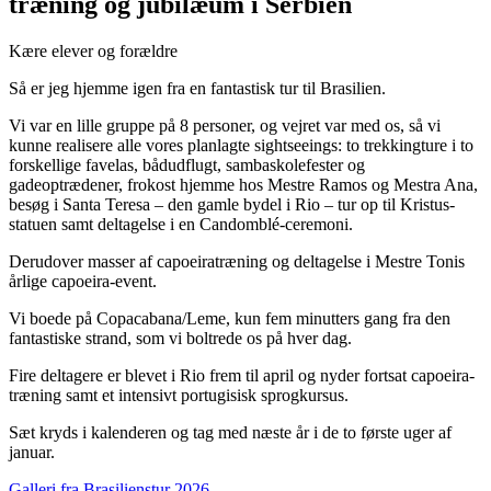
træning og jubilæum i Serbien
Kære elever og forældre
Så er jeg hjemme igen fra en fantastisk tur til Brasilien.
Vi var en lille gruppe på 8 personer, og vejret var med os, så vi
kunne realisere alle vores planlagte sightseeings: to trekkingture i to
forskellige favelas, bådudflugt, sambaskolefester og
gadeoptrædener, frokost hjemme hos Mestre Ramos og Mestra Ana,
besøg i Santa Teresa – den gamle bydel i Rio – tur op til Kristus-
statuen samt deltagelse i en Candomblé-ceremoni.
Derudover masser af capoeiratræning og deltagelse i Mestre Tonis
årlige capoeira-event.
Vi boede på Copacabana/Leme, kun fem minutters gang fra den
fantastiske strand, som vi boltrede os på hver dag.
Fire deltagere er blevet i Rio frem til april og nyder fortsat capoeira-
træning samt et intensivt portugisisk sprogkursus.
Sæt kryds i kalenderen og tag med næste år i de to første uger af
januar.
Galleri fra Brasilienstur 2026