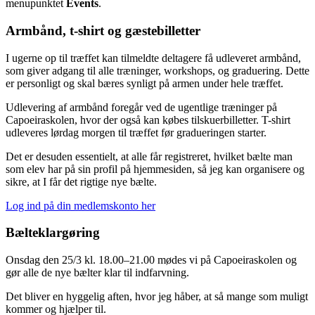
menupunktet
Events
.
Armbånd, t-shirt og gæstebilletter
I ugerne op til træffet kan tilmeldte deltagere få udleveret armbånd,
som giver adgang til alle træninger, workshops, og graduering. Dette
er personligt og skal bæres synligt på armen under hele træffet.
Udlevering af armbånd foregår ved de ugentlige træninger på
Capoeiraskolen, hvor der også kan købes tilskuerbilletter. T-shirt
udleveres lørdag morgen til træffet før gradueringen starter.
Det er desuden essentielt, at alle får registreret, hvilket bælte man
som elev har på sin profil på hjemmesiden, så jeg kan organisere og
sikre, at I får det rigtige nye bælte.
Log ind på din medlemskonto her
Bælteklargøring
Onsdag den 25/3 kl. 18.00–21.00 mødes vi på Capoeiraskolen og
gør alle de nye bælter klar til indfarvning.
Det bliver en hyggelig aften, hvor jeg håber, at så mange som muligt
kommer og hjælper til.