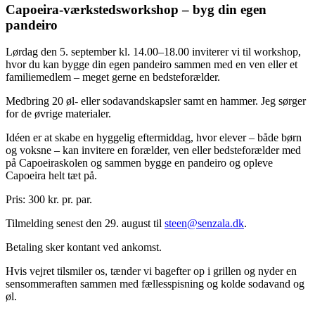
Capoeira-værkstedsworkshop – byg din egen
pandeiro
Lørdag den 5. september kl. 14.00–18.00 inviterer vi til workshop,
hvor du kan bygge din egen pandeiro sammen med en ven eller et
familiemedlem – meget gerne en bedsteforælder.
Medbring 20 øl- eller sodavandskapsler samt en hammer. Jeg sørger
for de øvrige materialer.
Idéen er at skabe en hyggelig eftermiddag, hvor elever – både børn
og voksne – kan invitere en forælder, ven eller bedsteforælder med
på Capoeiraskolen og sammen bygge en pandeiro og opleve
Capoeira helt tæt på.
Pris: 300 kr. pr. par.
Tilmelding senest den 29. august til
steen@senzala.dk
.
Betaling sker kontant ved ankomst.
Hvis vejret tilsmiler os, tænder vi bagefter op i grillen og nyder en
sensommeraften sammen med fællesspisning og kolde sodavand og
øl.