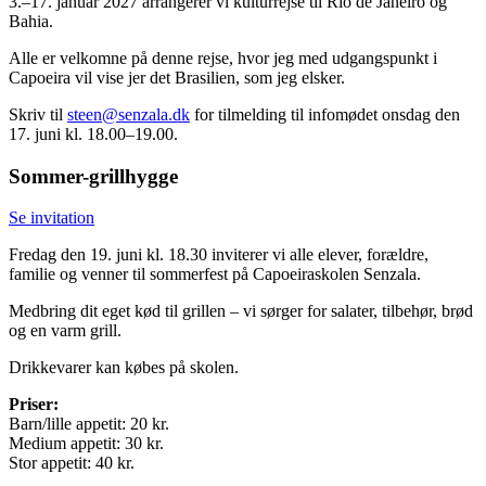
3.–17. januar 2027 arrangerer vi kulturrejse til Rio de Janeiro og
Bahia.
Alle er velkomne på denne rejse, hvor jeg med udgangspunkt i
Capoeira vil vise jer det Brasilien, som jeg elsker.
Skriv til
steen@senzala.dk
for tilmelding til infomødet onsdag den
17. juni kl. 18.00–19.00.
Sommer-grillhygge
Se invitation
Fredag den 19. juni kl. 18.30 inviterer vi alle elever, forældre,
familie og venner til sommerfest på Capoeiraskolen Senzala.
Medbring dit eget kød til grillen – vi sørger for salater, tilbehør, brød
og en varm grill.
Drikkevarer kan købes på skolen.
Priser:
Barn/lille appetit: 20 kr.
Medium appetit: 30 kr.
Stor appetit: 40 kr.