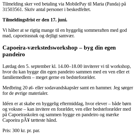
Tilmelding sker ved betaling via MobilePay til Maria (Panda) på
31503561. Skriv antal personer i beskedfeltet.
Tilmeldingsfrist er den 17. juni.
Vi håber at se rigtig mange til en hyggelig sommeraften med god
mad, capoeirasnak og dejligt samvær.
Capoeira-værkstedsworkshop – byg din egen
pandeiro
Lørdag den 5. september kl. 14.00–18.00 inviterer vi til workshop,
hvor du kan bygge din egen pandeiro sammen med en ven eller et
familiemedlem – meget gerne en bedsteforælder.
Medbring 20 øl- eller sodavandskapsler samt en hammer. Jeg sørger
for de øvrige materialer.
Idéen er at skabe en hyggelig eftermiddag, hvor elever – både børn
og voksne – kan invitere en forælder, ven eller bedsteforælder med
på Capoeiraskolen og sammen bygge en pandeiro og mærke
Capoeira pÃ¥ tætteste hånd.
Pris: 300 kr. pr. par.