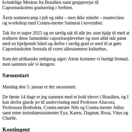
kvindelige Mestras fra Brasilien samt grupperejse til
Capoeiraskolens graduering i Serbien.
Årets sommercamp i juli og sidst – men ikke mindst – masterclass
og workshop med Contra-mestre Samurai i november.
Tak for et super 2025 og en særlig tak til alle jer, som hjalp til med at
realisere disse fantastiske capoeiraoplevelser og som altid står parat
med en hjælpende hånd og derfor i særlig grad er med til at gøre
Capoeiraskolen Senzala til vores allesammens kulturhus.
Som det afrikanske ordsprog siger: Alene kommer vi hurtigt fremad,
men sammen når vi længere.
Sæsonstart
Mandag den 5. januar er der sæsonstart.
De første 14 dage er jeg sammen med et hold elever i Brasilien, og I
kan derfor glæde jer til undervisning med Professor Abacaxi,
Professora Borboleta, Contra-mestre Nils og Contra-mestre Julius
samt mine instruktørassistenter Eya, Karen, Dagmar, Rosa, Vitus og
Charlie.
Kontingent