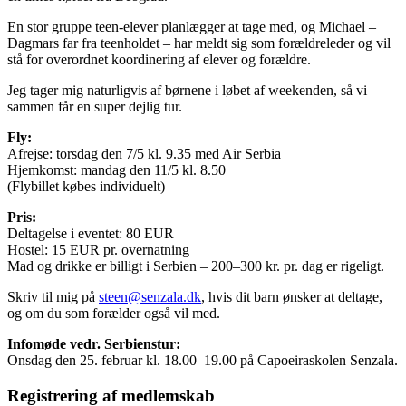
En stor gruppe teen-elever planlægger at tage med, og Michael –
Dagmars far fra teenholdet – har meldt sig som forældreleder og vil
stå for overordnet koordinering af elever og forældre.
Jeg tager mig naturligvis af børnene i løbet af weekenden, så vi
sammen får en super dejlig tur.
Fly:
Afrejse: torsdag den 7/5 kl. 9.35 med Air Serbia
Hjemkomst: mandag den 11/5 kl. 8.50
(Flybillet købes individuelt)
Pris:
Deltagelse i eventet: 80 EUR
Hostel: 15 EUR pr. overnatning
Mad og drikke er billigt i Serbien – 200–300 kr. pr. dag er rigeligt.
Skriv til mig på
steen@senzala.dk
, hvis dit barn ønsker at deltage,
og om du som forælder også vil med.
Infomøde vedr. Serbienstur:
Onsdag den 25. februar kl. 18.00–19.00 på Capoeiraskolen Senzala.
Registrering af medlemskab