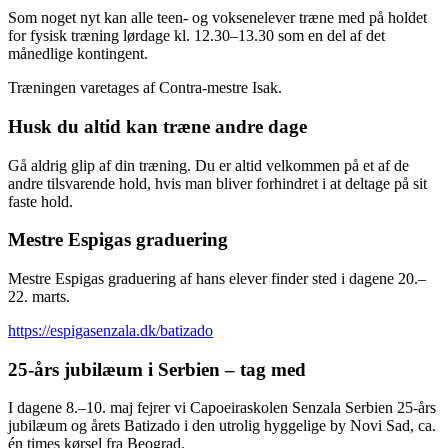
Som noget nyt kan alle teen- og voksenelever træne med på holdet
for fysisk træning lørdage kl. 12.30–13.30 som en del af det
månedlige kontingent.
Træningen varetages af Contra-mestre Isak.
Husk du altid kan træne andre dage
Gå aldrig glip af din træning. Du er altid velkommen på et af de
andre tilsvarende hold, hvis man bliver forhindret i at deltage på sit
faste hold.
Mestre Espigas graduering
Mestre Espigas graduering af hans elever finder sted i dagene 20.–
22. marts.
https://espigasenzala.dk/batizado
25-års jubilæum i Serbien – tag med
I dagene 8.–10. maj fejrer vi Capoeiraskolen Senzala Serbien 25-års
jubilæum og årets Batizado i den utrolig hyggelige by Novi Sad, ca.
én times kørsel fra Beograd.