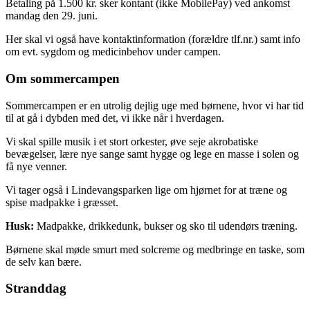
Betaling på 1.500 kr. sker kontant (ikke MobilePay) ved ankomst
mandag den 29. juni.
Her skal vi også have kontaktinformation (forældre tlf.nr.) samt info
om evt. sygdom og medicinbehov under campen.
Om sommercampen
Sommercampen er en utrolig dejlig uge med børnene, hvor vi har tid
til at gå i dybden med det, vi ikke når i hverdagen.
Vi skal spille musik i et stort orkester, øve seje akrobatiske
bevægelser, lære nye sange samt hygge og lege en masse i solen og
få nye venner.
Vi tager også i Lindevangsparken lige om hjørnet for at træne og
spise madpakke i græsset.
Husk:
Madpakke, drikkedunk, bukser og sko til udendørs træning.
Børnene skal møde smurt med solcreme og medbringe en taske, som
de selv kan bære.
Stranddag